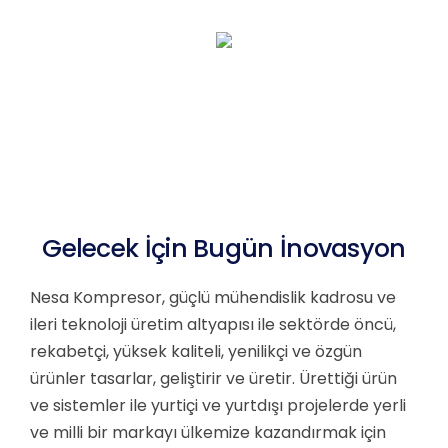
TR
KURUMSAL
ÇÖZÜMLERİMİZ
ÜRÜNLER
Gelecek İçin Bugün İnovasyon
MEDYA
Nesa Kompresor, güçlü mühendislik kadrosu ve
İLETİŞİM
ileri teknoloji üretim altyapısı ile sektörde öncü,
rekabetçi, yüksek kaliteli, yenilikçi ve özgün
ürünler tasarlar, geliştirir ve üretir. Ürettiği ürün
ve sistemler ile yurtiçi ve yurtdışı projelerde yerli
ve milli bir markayı ülkemize kazandırmak için